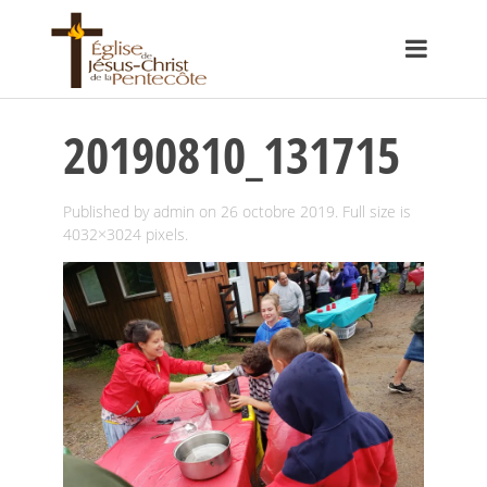
20190810_131715
Published by
admin
on
26 octobre 2019
. Full size is
4032×3024
pixels.