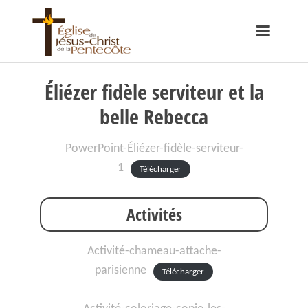
Éliézer fidèle serviteur et la
belle Rebecca
PowerPoint-Éliézer-fidèle-serviteur-
1
Télécharger
Activités
Activité-chameau-attache-
parisienne
Télécharger