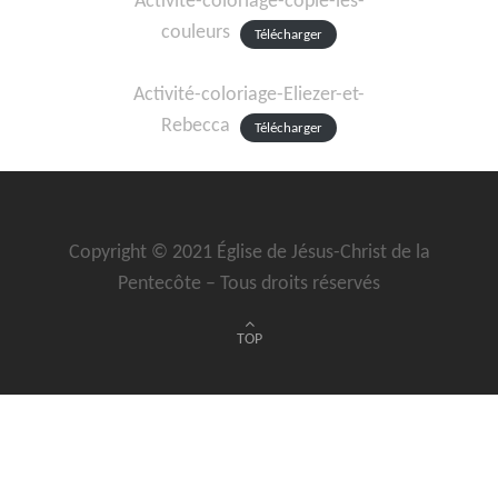
Activité-coloriage-copie-les-
couleurs
Télécharger
Activité-coloriage-Eliezer-et-
Rebecca
Télécharger
Copyright © 2021 Église de Jésus-Christ de la
Pentecôte – Tous droits réservés
TOP