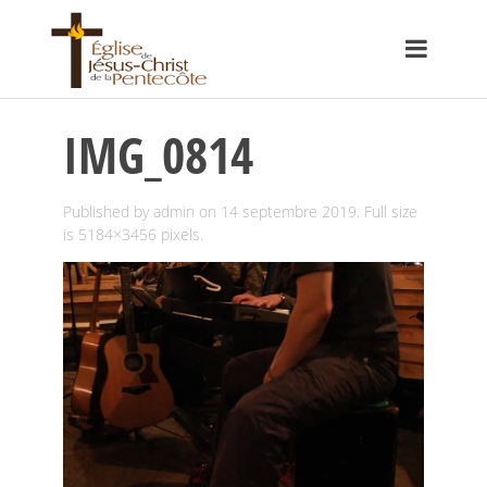
IMG_0814
Published by
admin
on
14 septembre 2019
. Full size
is
5184×3456
pixels.