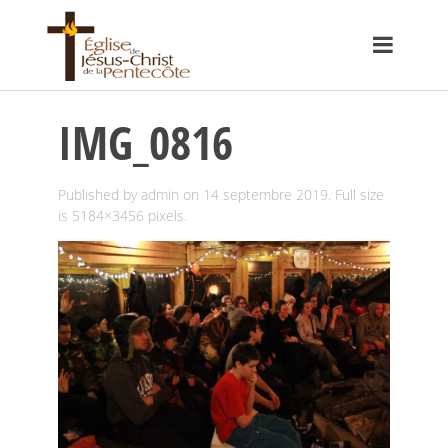
IMG_0816
Published by
admin
on
14 septembre 2019
. Full size
is
5184×3456
pixels.