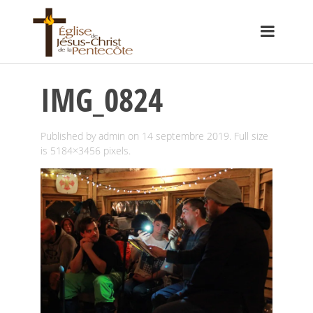
IMG_0824
Published by
admin
on
14 septembre 2019
. Full size
is
5184×3456
pixels.