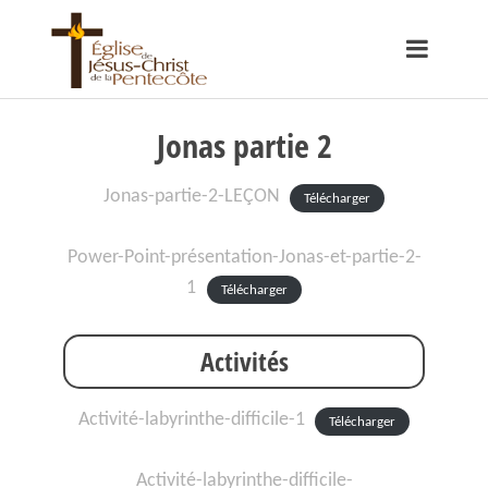
Jonas partie 2
Jonas-partie-2-LEÇON
Télécharger
Power-Point-présentation-Jonas-et-partie-2-
1
Télécharger
Activités
Activité-labyrinthe-difficile-1
Télécharger
Activité-labyrinthe-difficile-