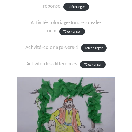
réponse
Télécharger
Activité-coloriage-Jonas-sous-le-
ricin
Télécharger
Activité-coloriage-vers-1
Télécharger
Activité-des-différences
Télécharger