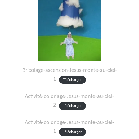
Bricolage-ascension-Jésus-monte-au-ciel-
1
Télécharger
Activité-coloriage-Jésus-monte-au-ciel-
2
Télécharger
Activité-coloriage-Jésus-monte-au-ciel-
1
Télécharger