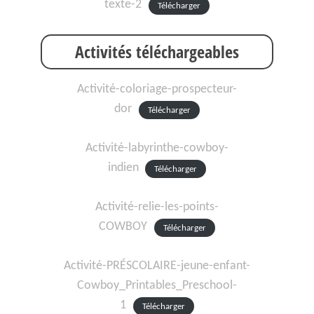
texte-2
Télécharger
Activités téléchargeables
Activité-coloriage-prospecteur-
dor
Télécharger
Activité-labyrinthe-cowboy-
indien
Télécharger
Activité-relie-les-points-
COWBOY
Télécharger
Activité-PRÉSCOLAIRE-jeune-enfant-
Cowboy_Printables_Preschool-
1
Télécharger