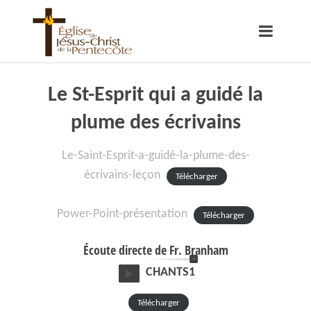
Le St-Esprit qui a guidé la
plume des écrivains
Le-Saint-Esprit-a-guidé-la-plume-des-
écrivains-leçon
Télécharger
Power-Point-présentation
Télécharger
Écoute directe de Fr. Branham
CHANTS1
Télécharger