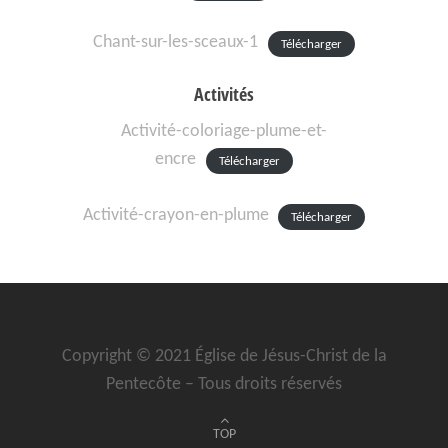
Chant-sur-les-sceaux-1
Télécharger
Activités
Activité-coloriage-plume-et-
encre
Télécharger
Activité-crayon-en-plume
Télécharger
Copyright © 2021 Église de Jésus-Christ de la
Pentecôte – Tous droits réservés
TOP