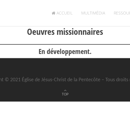
ACCUEIL
MULTIMÉDIA
RESSOU
Oeuvres missionnaires
En développement.
t © 2021 Église de Jésus-Christ de la Pentecôte – Tous droits
TOP