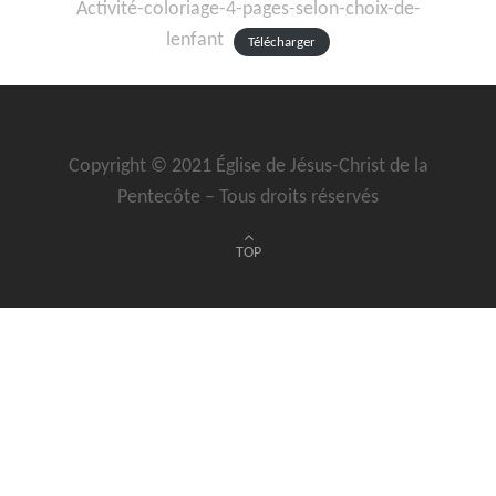
Activité-coloriage-4-pages-selon-choix-de-
lenfant
Télécharger
Copyright © 2021 Église de Jésus-Christ de la
Pentecôte – Tous droits réservés
TOP