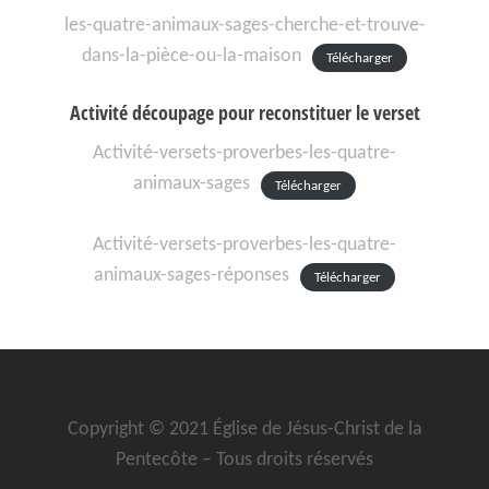
les-quatre-animaux-sages-cherche-et-trouve-
dans-la-pièce-ou-la-maison
Télécharger
Activité découpage pour reconstituer le verset
Activité-versets-proverbes-les-quatre-
animaux-sages
Télécharger
Activité-versets-proverbes-les-quatre-
animaux-sages-réponses
Télécharger
Copyright © 2021 Église de Jésus-Christ de la
Pentecôte – Tous droits réservés